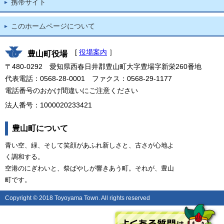
携帯サイト
このホームページについて
[
役場案内
］
豊山町役場
〒480-0292 愛知県西春日井郡豊山町大字豊場字新栄260番地
代表電話：0568-28-0001 ファクス：0568-29-1177
電話番号のおかけ間違いにご注意ください
法人番号：1000020233421
豊山町について
青い空、緑、そして笑顔があふれ新しさと、古さが心地よ
く調和する。
空港のにぎわいと、祭ばやしが響きあう町。それが、豊山
町です。
Copyright © 2018 Toyoyama Town. All rights reserved