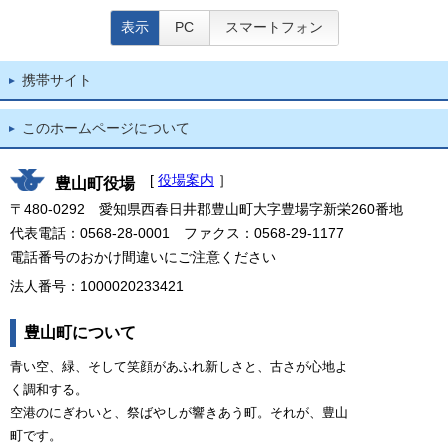
表示
PC
スマートフォン
携帯サイト
このホームページについて
[
役場案内
］
豊山町役場
〒480-0292 愛知県西春日井郡豊山町大字豊場字新栄260番地
代表電話：0568-28-0001 ファクス：0568-29-1177
電話番号のおかけ間違いにご注意ください
法人番号：1000020233421
豊山町について
青い空、緑、そして笑顔があふれ新しさと、古さが心地よ
く調和する。
空港のにぎわいと、祭ばやしが響きあう町。それが、豊山
町です。