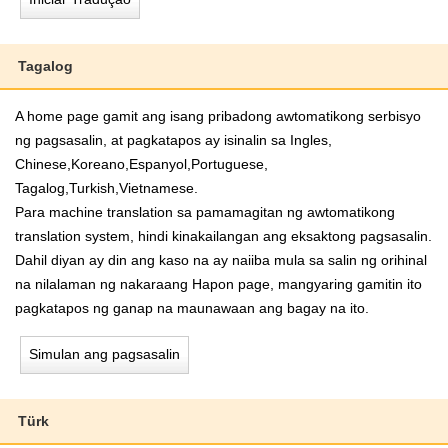
Tagalog
A home page gamit ang isang pribadong awtomatikong serbisyo
ng pagsasalin, at pagkatapos ay isinalin sa Ingles,
Chinese,Koreano,Espanyol,Portuguese,
Tagalog,Turkish,Vietnamese.
Para machine translation sa pamamagitan ng awtomatikong
translation system, hindi kinakailangan ang eksaktong pagsasalin.
Dahil diyan ay din ang kaso na ay naiiba mula sa salin ng orihinal
na nilalaman ng nakaraang Hapon page, mangyaring gamitin ito
pagkatapos ng ganap na maunawaan ang bagay na ito.
Simulan ang pagsasalin
Türk