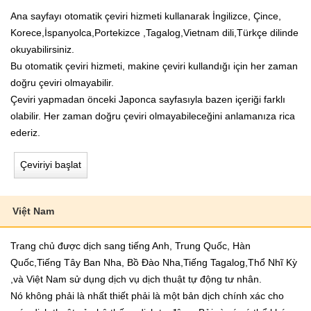
Ana sayfayı otomatik çeviri hizmeti kullanarak İngilizce, Çince,
Korece,İspanyolca,Portekizce ,Tagalog,Vietnam dili,Türkçe dilinde
okuyabilirsiniz.
Bu otomatik çeviri hizmeti, makine çeviri kullandığı için her zaman
doğru çeviri olmayabilir.
Çeviri yapmadan önceki Japonca sayfasıyla bazen içeriği farklı
olabilir. Her zaman doğru çeviri olmayabileceğini anlamanıza rica
ederiz.
Çeviriyi başlat
Việt Nam
Trang chủ được dịch sang tiếng Anh, Trung Quốc, Hàn
Quốc,Tiếng Tây Ban Nha, Bồ Đào Nha,Tiếng Tagalog,Thổ Nhĩ Kỳ
,và Việt Nam sử dụng dịch vụ dịch thuật tự động tư nhân.
Nó không phải là nhất thiết phải là một bản dịch chính xác cho