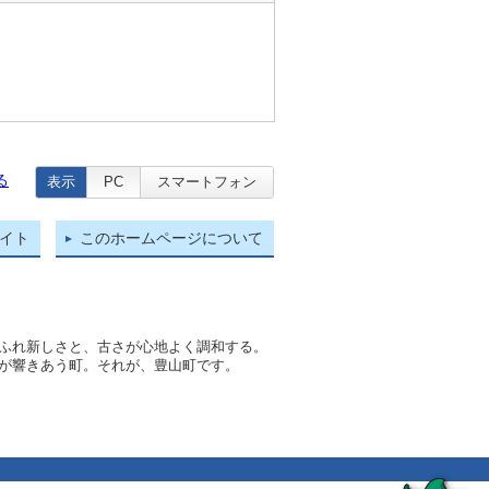
る
表示
PC
スマートフォン
イト
このホームページについて
ふれ新しさと、古さが心地よく調和する。
が響きあう町。それが、豊山町です。