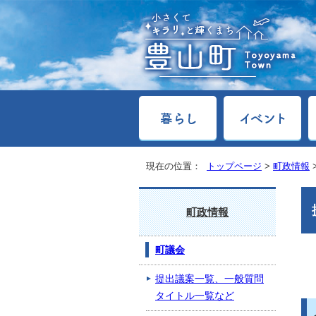
現在の位置：
トップページ
>
町政情報
町政情報
町議会
提出議案一覧、一般質問
タイトル一覧など