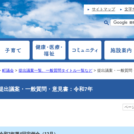
サイトマップ
文字
>
町議会
>
提出議案一覧、一般質問タイトル一覧など
> 提出議案・一般質問
提出議案・一般質問・意見書：令和7年
ページ
令和7年第4回定例会（12月）