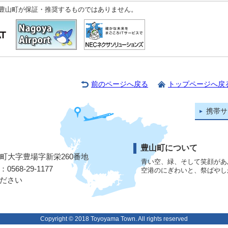
豊山町が保証・推奨するものではありません。
前のページへ戻る
トップページへ戻
携帯サ
豊山町について
山町大字豊場字新栄260番地
青い空、緑、そして笑顔があ
568-29-1177
空港のにぎわいと、祭ばやし
ださい
Copyright © 2018 Toyoyama Town. All rights reserved