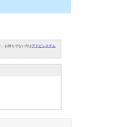
です。お持ちでない方は
アドビシステム
。