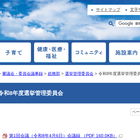
サイトマップ
文字
>
審議会・委員会議事録
>
総務部
>
選挙管理委員会
> 令和8年度選挙管理委
令和8年度選挙管理委員会
ページ
第1回会議（令和8年4月6日）会議録 （PDF 160.0KB）