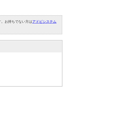
です。お持ちでない方は
アドビシステム
。