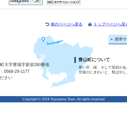
前のページへ戻る
トップページへ戻
携帯サ
豊山町について
山町大字豊場字新栄260番地
青い空、緑、そして笑顔があ
568-29-1177
空港のにぎわいと、祭ばやし
ださい
Copyright © 2018 Toyoyama Town. All rights reserved