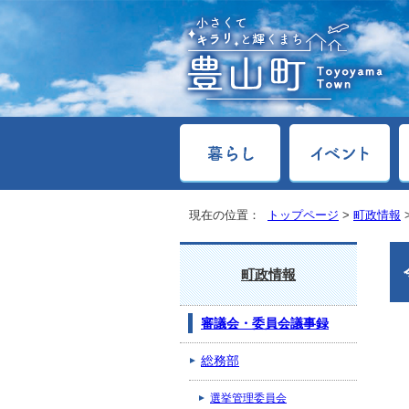
現在の位置：
トップページ
>
町政情報
町政情報
審議会・委員会議事録
総務部
選挙管理委員会