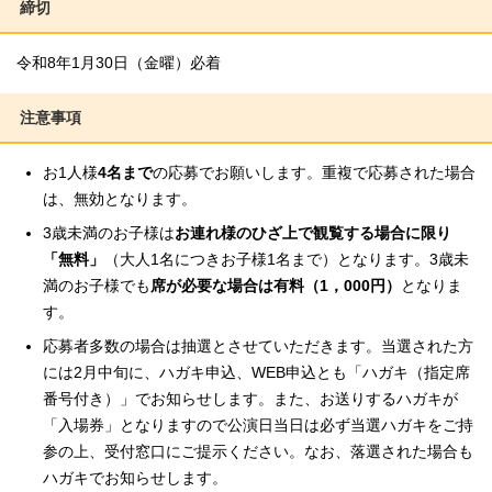
締切
令和8年1月30日（金曜）必着
注意事項
お1人様
4名まで
の応募でお願いします。重複で応募された場合
は、無効となります。
3歳未満のお子様は
お連れ様のひざ上で観覧する場合に限り
「無料」
（大人1名につきお子様1名まで）となります。3歳未
満のお子様でも
席が必要な場合は有料（1，000円）
となりま
す。
応募者多数の場合は抽選とさせていただきます。当選された方
には2月中旬に、ハガキ申込、WEB申込とも「ハガキ（指定席
番号付き）」でお知らせします。また、お送りするハガキが
「入場券」となりますので公演日当日は必ず当選ハガキをご持
参の上、受付窓口にご提示ください。なお、落選された場合も
ハガキでお知らせします。