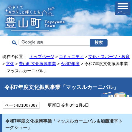
メニュー
現在の位置：
トップページ
>
コミュニティ
>
文化・スポーツ・教育
>
文化
>
豊山町文化振興事業
>
令和7年度
> 令和7年度文化振興事業
「マッスルカーニバル」
令和7年度文化振興事業「マッスルカーニバル」
ページID1007387
更新日 令和8年1月6日
令和7年度文化振興事業「マッスルカーニバル＆加藤凌平ト
ークショー」