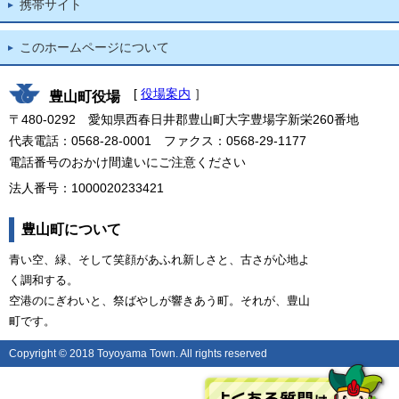
携帯サイト
このホームページについて
[
役場案内
］
豊山町役場
〒480-0292 愛知県西春日井郡豊山町大字豊場字新栄260番地
代表電話：0568-28-0001 ファクス：0568-29-1177
電話番号のおかけ間違いにご注意ください
法人番号：1000020233421
豊山町について
青い空、緑、そして笑顔があふれ新しさと、古さが心地よ
く調和する。
空港のにぎわいと、祭ばやしが響きあう町。それが、豊山
町です。
Copyright © 2018 Toyoyama Town. All rights reserved