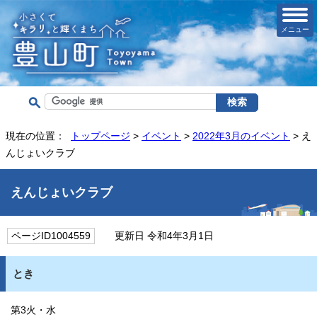
メニュー
現在の位置：
トップページ
>
イベント
>
2022年3月のイベント
> え
んじょいクラブ
えんじょいクラブ
ページID1004559
更新日 令和4年3月1日
とき
第3火・水