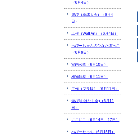
（6月4日）
遊び（卓球大会）（6月4
日）
工作（Wall Art）（6月4日）
べびーちゃんのひなたぼっこ
（6月9日）
室内公園（6月10日）
植物観察（6月11日）
工作（プラ版）（6月11日）
遊び(おはなし会)（6月11
日）
にこにこ（6月14日、17日）
べびーたっち（6月15日）