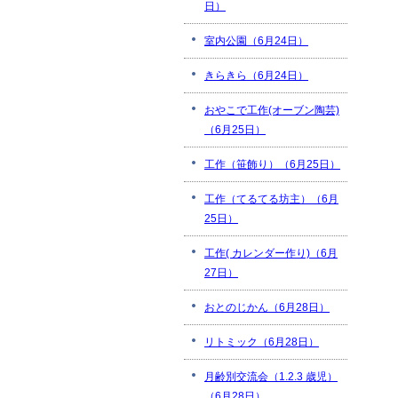
日）
室内公園（6月24日）
きらきら（6月24日）
おやこで工作(オーブン陶芸)
（6月25日）
工作（笹飾り）（6月25日）
工作（てるてる坊主）（6月
25日）
工作( カレンダー作り)（6月
27日）
おとのじかん（6月28日）
リトミック（6月28日）
月齢別交流会（1.2.3 歳児）
（6月28日）