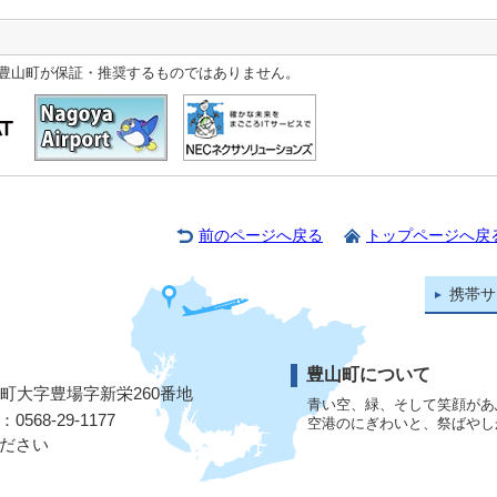
豊山町が保証・推奨するものではありません。
前のページへ戻る
トップページへ戻
携帯サ
豊山町について
山町大字豊場字新栄260番地
青い空、緑、そして笑顔があ
568-29-1177
空港のにぎわいと、祭ばやし
ださい