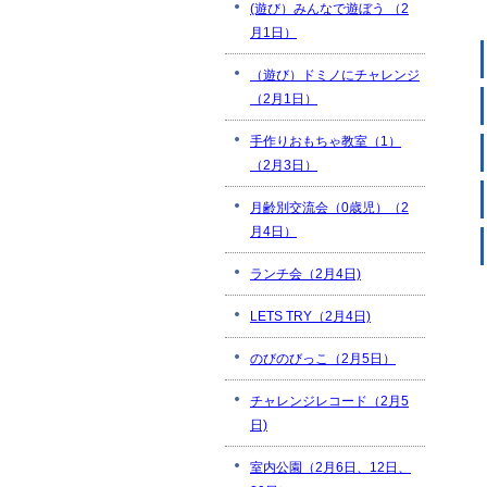
(遊び）みんなで遊ぼう （2
月1日）
（遊び）ドミノにチャレンジ
（2月1日）
手作りおもちゃ教室（1）
（2月3日）
月齢別交流会（0歳児）（2
月4日）
ランチ会（2月4日)
LETS TRY（2月4日)
のびのびっこ（2月5日）
チャレンジレコード（2月5
日)
室内公園（2月6日、12日、