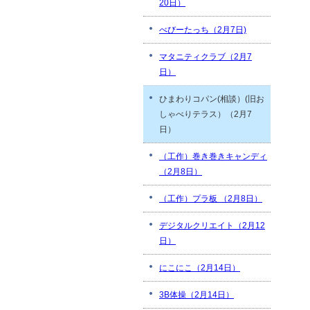
20日）
べびーたっち（2月7日)
マタニティクラブ（2月7
日）
ひまわりコパン(相談）(旧お
しゃべりテラス）（2月7
日）
（工作）巻き巻きキャンディ
（2月8日）
（工作）プラ板 （2月8日）
デジタルクリエイト（2月12
日）
にこにこ（2月14日）
3B体操（2月14日）