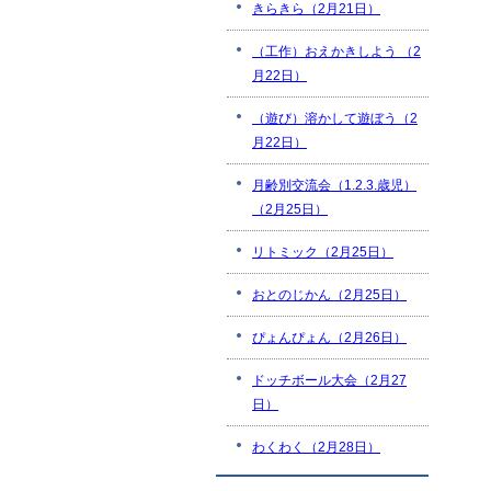
きらきら（2月21日）
（工作）おえかきしよう （2
月22日）
（遊び）溶かして遊ぼう（2
月22日）
月齢別交流会（1.2.3.歳児）
（2月25日）
リトミック（2月25日）
おとのじかん（2月25日）
ぴょんぴょん（2月26日）
ドッチボール大会（2月27
日）
わくわく（2月28日）