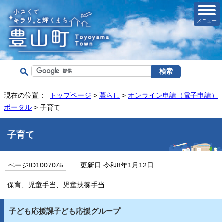
メニュー
現在の位置：
トップページ
>
暮らし
>
オンライン申請（電子申請）
ポータル
> 子育て
子育て
ページID1007075
更新日 令和8年1月12日
保育、児童手当、児童扶養手当
子ども応援課子ども応援グループ