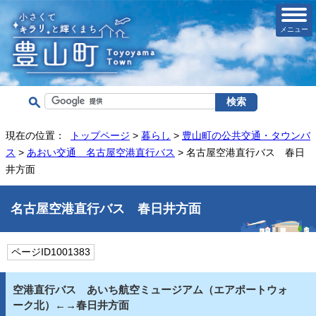
メニュー
現在の位置：
トップページ
>
暮らし
>
豊山町の公共交通・タウンバ
ス
>
あおい交通 名古屋空港直行バス
> 名古屋空港直行バス 春日
井方面
名古屋空港直行バス 春日井方面
ページID1001383
空港直行バス あいち航空ミュージアム（エアポートウォ
ーク北）←→春日井方面