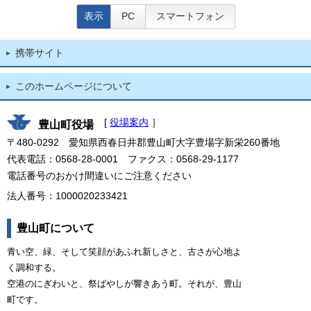
表示
PC
スマートフォン
携帯サイト
このホームページについて
[
役場案内
］
豊山町役場
〒480-0292 愛知県西春日井郡豊山町大字豊場字新栄260番地
代表電話：0568-28-0001 ファクス：0568-29-1177
電話番号のおかけ間違いにご注意ください
法人番号：1000020233421
豊山町について
青い空、緑、そして笑顔があふれ新しさと、古さが心地よ
く調和する。
空港のにぎわいと、祭ばやしが響きあう町。それが、豊山
町です。