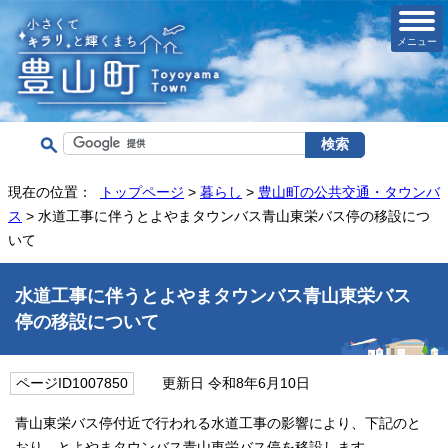
メニュー
現在の位置：
トップページ
>
暮らし
>
豊山町の公共交通・タウンバ
ス
> 水道工事に伴うとよやまタウンバス青山東栄バス停の移設につ
いて
水道工事に伴うとよやまタウンバス青山東栄バス
停の移設について
ページID1007850
更新日 令和8年6月10日
青山東栄バス停付近で行われる水道工事の影響により、下記のと
おり、とよやまタウンバス青山東栄バス停を移設します。