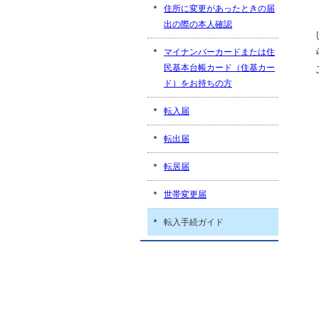
住所に変更があったときの届
出の際の本人確認
マイナンバーカードまたは住
民基本台帳カード（住基カー
ド）をお持ちの方
転入届
転出届
転居届
世帯変更届
転入手続ガイド