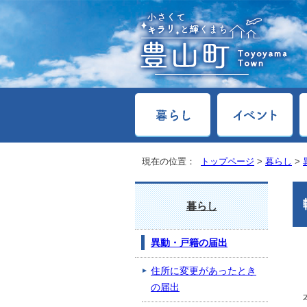
現在の位置：
トップページ
>
暮らし
>
暮らし
異動・戸籍の届出
住所に変更があったとき
の届出