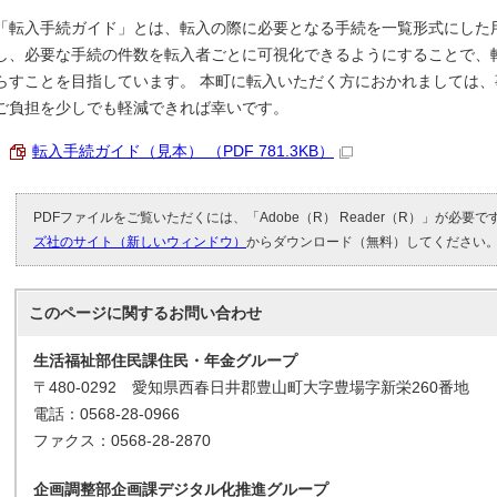
「転入手続ガイド」とは、転入の際に必要となる手続を一覧形式にした
し、必要な手続の件数を転入者ごとに可視化できるようにすることで、
らすことを目指しています。 本町に転入いただく方におかれましては
ご負担を少しでも軽減できれば幸いです。
転入手続ガイド（見本） （PDF 781.3KB）
PDFファイルをご覧いただくには、「Adobe（R） Reader（R）」が必要
ズ社のサイト（新しいウィンドウ）
からダウンロード（無料）してください
このページに関する
お問い合わせ
生活福祉部住民課住民・年金グループ
〒480-0292 愛知県西春日井郡豊山町大字豊場字新栄260番地
電話：0568-28-0966
ファクス：0568-28-2870
企画調整部企画課デジタル化推進グループ