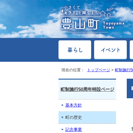
現在の位置：
トップページ
>
町制施行5
町制施行50周年特設ページ
基本方針
町の歴史
記念事業