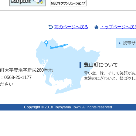
前のページへ戻る
トップページへ戻
携帯サ
豊山町について
山町大字豊場字新栄260番地
青い空、緑、そして笑顔があ
568-29-1177
空港のにぎわいと、祭ばやし
ださい
Copyright © 2018 Toyoyama Town. All rights reserved