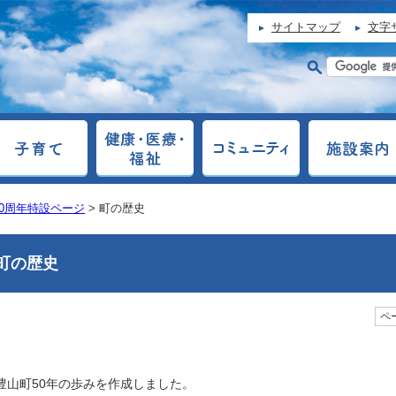
サイトマップ
文字
0周年特設ページ
> 町の歴史
町の歴史
ペー
豊山町50年の歩みを作成しました。