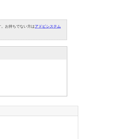
です。お持ちでない方は
アドビシステム
。