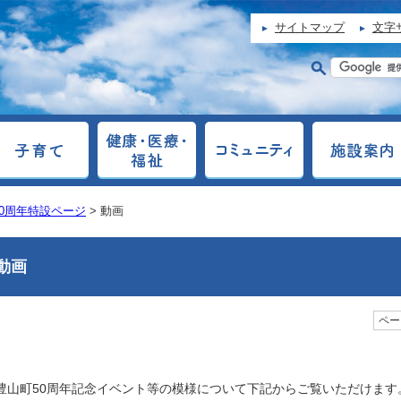
サイトマップ
文字
0周年特設ページ
> 動画
動画
ページ
豊山町50周年記念イベント等の模様について下記からご覧いただけます