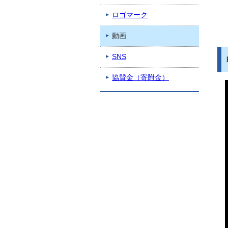
ロゴマーク
動画
SNS
協賛金（寄附金）