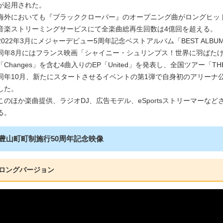
が起用された。
海外においても『ブラッククローバー』のオープニング曲がロングヒッ
音楽ストリーミングサービスにて全楽曲総再生回数は4億回を超える。
2022年3月にメジャーデビュー5周年記念ベストアルバム「BEST ALBUM 
同年8月にはフランス映画「シャイニー・シュリンプス！世界に羽ばた
「Changes」を含む4曲入りのEP「United」を発表し、全国ツアー「THE T
同年10月、新たにスタートさせるイベントの第1弾で自身初のアリーナ公演「R
した。
このほか楽曲提供、ラジオDJ、広告モデル、eSportsストリーマーな
る。
豊山町町制施行50周年記念映像
ロングバージョン