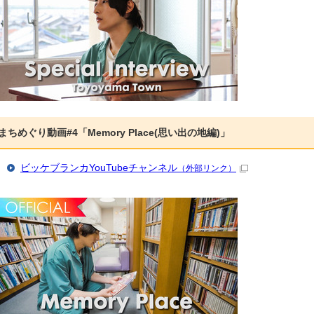
まちめぐり動画#4「Memory Place(思い出の地編)」
ビッケブランカYouTubeチャンネル
（外部リンク）