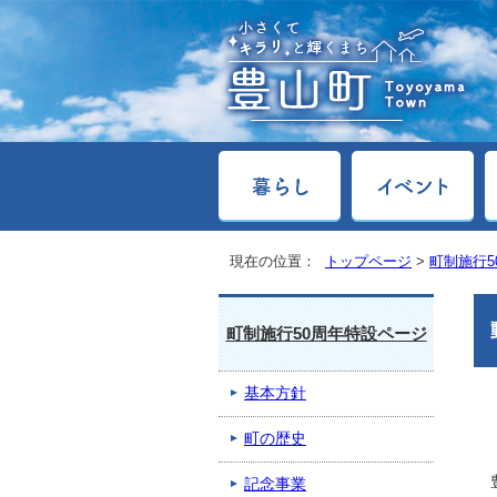
現在の位置：
トップページ
>
町制施行5
町制施行50周年特設ページ
基本方針
町の歴史
記念事業