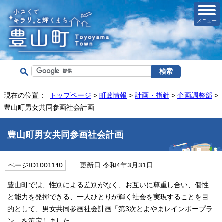
メニュー
現在の位置：
トップページ
>
町政情報
>
計画・指針
>
企画調整部
>
豊山町男女共同参画社会計画
豊山町男女共同参画社会計画
ページID1001140
更新日 令和4年3月31日
豊山町では、性別による差別がなく、お互いに尊重し合い、個性
と能力を発揮できる、一人ひとりが輝く社会を実現することを目
的として、男女共同参画社会計画「第3次とよやまレインボープラ
ン」を策定しました。