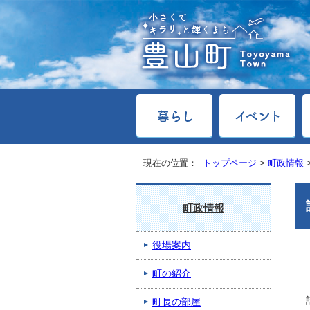
現在の位置：
トップページ
>
町政情報
町政情報
役場案内
町の紹介
町長の部屋