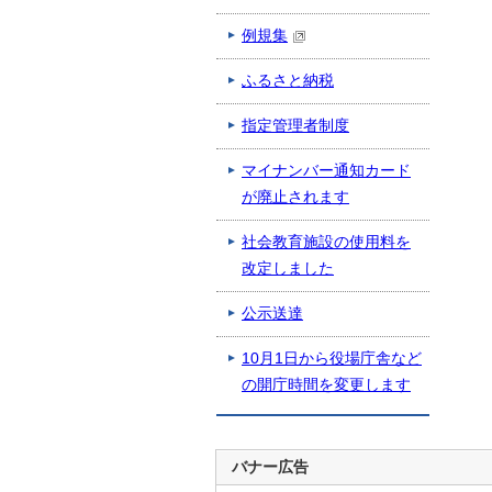
例規集
ふるさと納税
指定管理者制度
マイナンバー通知カード
が廃止されます
社会教育施設の使用料を
改定しました
公示送達
10月1日から役場庁舎など
の開庁時間を変更します
バナー広告