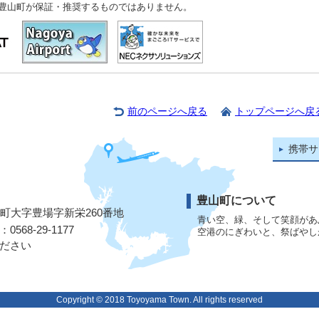
豊山町が保証・推奨するものではありません。
前のページへ戻る
トップページへ戻
携帯サ
豊山町について
山町大字豊場字新栄260番地
青い空、緑、そして笑顔があ
568-29-1177
空港のにぎわいと、祭ばやし
ださい
Copyright © 2018 Toyoyama Town. All rights reserved