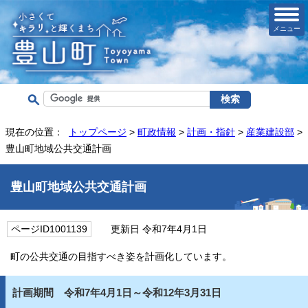
メニュー
現在の位置：
トップページ
>
町政情報
>
計画・指針
>
産業建設部
>
豊山町地域公共交通計画
豊山町地域公共交通計画
ページID1001139
更新日 令和7年4月1日
町の公共交通の目指すべき姿を計画化しています。
計画期間 令和7年4月1日～令和12年3月31日