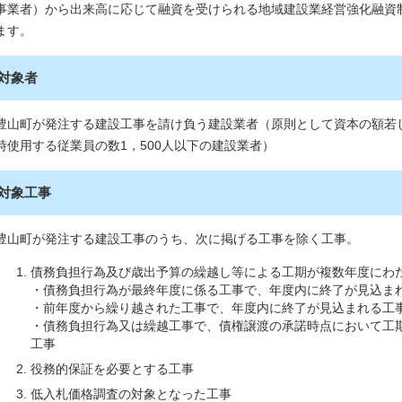
事業者）から出来高に応じて融資を受けられる地域建設業経営強化融資制
ます。
対象者
豊山町が発注する建設工事を請け負う建設業者（原則として資本の額若
時使用する従業員の数1，500人以下の建設業者）
対象工事
豊山町が発注する建設工事のうち、次に掲げる工事を除く工事。
債務負担行為及び歳出予算の繰越し等による工期が複数年度にわ
・債務負担行為が最終年度に係る工事で、年度内に終了が見込ま
・前年度から繰り越された工事で、年度内に終了が見込まれる工
・債務負担行為又は繰越工事で、債権譲渡の承諾時点において工
工事
役務的保証を必要とする工事
低入札価格調査の対象となった工事