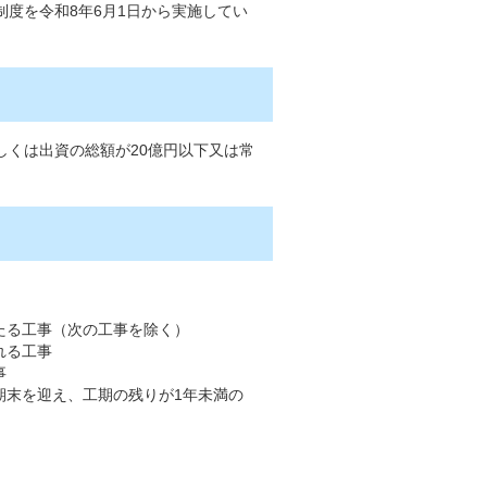
度を令和8年6月1日から実施してい
しくは出資の総額が20億円以下又は常
たる工事（次の工事を除く）
れる工事
事
期末を迎え、工期の残りが1年未満の