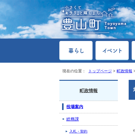
現在の位置：
トップページ
>
町政情報
町政情報
役場案内
総務課
入札・契約