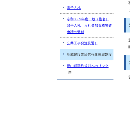
電子入札
令和8・9年度一般（指名）
競争入札 入札参加資格審査
申請の受付
公共工事発注見通し
地域建設業経営強化融資制度
豊山町契約規則へのリンク