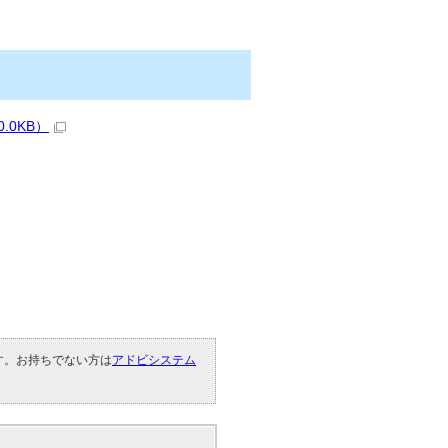
.0KB）
です。お持ちでない方は
アドビシステム
。