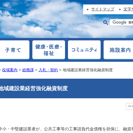
サイトマップ
文字
>
役場案内
>
総務課
>
入札・契約
> 地域建設業経営強化融資制度
地域建設業経営強化融資制度
ペー
中小・中堅建設業者が、公共工事等の工事請負代金債権を担保に、融資