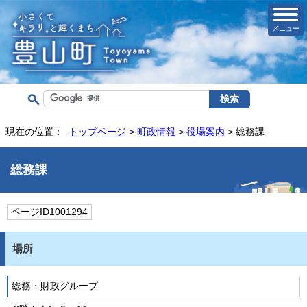
メニュー
現在の位置：
トップページ
>
町政情報
>
役場案内
> 総務課
総務課
ページID1001294
場所
総務・財政グループ