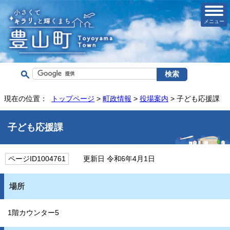
メニュー
現在の位置：
トップページ
>
町政情報
>
役場案内
> 子ども応援課
子ども応援課
ページID1004761
更新日 令和6年4月1日
場所
1階カウンター5