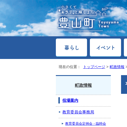
現在の位置：
トップページ
>
町政情報
町政情報
役場案内
教育委員会事務局
教育委員会定例会・臨時会