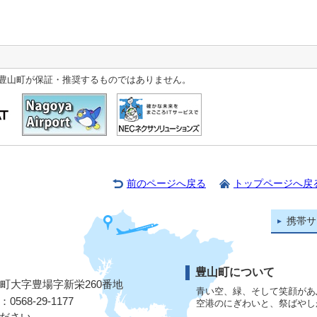
豊山町が保証・推奨するものではありません。
前のページへ戻る
トップページへ戻
携帯サ
豊山町について
山町大字豊場字新栄260番地
青い空、緑、そして笑顔があ
568-29-1177
空港のにぎわいと、祭ばやし
ださい