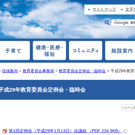
サイトマップ
文字
>
役場案内
>
教育委員会事務局
>
教育委員会定例会・臨時会
> 平成29年教
平成29年教育委員会定例会・臨時会
ページI
第1回定例会（平成29年1月13日）会議録 （PDF 234.9KB）