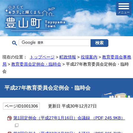
メニュー
現在の位置：
トップページ
>
町政情報
>
役場案内
>
教育委員会事務
局
>
教育委員会定例会・臨時会
> 平成27年教育委員会定例会・臨時
会
平成27年教育委員会定例会・臨時会
ページID1001306
更新日 平成30年12月27日
第1回定例会（平成27年1月16日）会議録 （PDF 245.9KB）