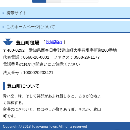
携帯サイト
このホームページについて
[
役場案内
］
豊山町役場
〒480-0292 愛知県西春日井郡豊山町大字豊場字新栄260番地
代表電話：0568-28-0001 ファクス：0568-29-1177
電話番号のおかけ間違いにご注意ください
法人番号：1000020233421
豊山町について
青い空、緑、そして笑顔があふれ新しさと、古さが心地よ
く調和する。
空港のにぎわいと、祭ばやしが響きあう町。それが、豊山
町です。
Copyright © 2018 Toyoyama Town. All rights reserved