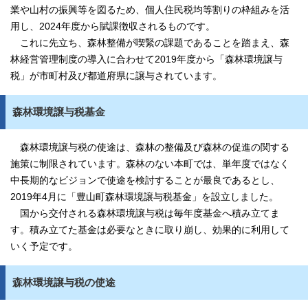
業や山村の振興等を図るため、個人住民税均等割りの枠組みを活
用し、2024年度から賦課徴収されるものです。
これに先立ち、森林整備が喫緊の課題であることを踏まえ、森
林経営管理制度の導入に合わせて2019年度から「森林環境譲与
税」が市町村及び都道府県に譲与されています。
森林環境譲与税基金
森林環境譲与税の使途は、森林の整備及び森林の促進の関する
施策に制限されています。森林のない本町では、単年度ではなく
中長期的なビジョンで使途を検討することが最良であるとし、
2019年4月に「豊山町森林環境譲与税基金」を設立しました。
国から交付される森林環境譲与税は毎年度基金へ積み立てま
す。積み立てた基金は必要なときに取り崩し、効果的に利用して
いく予定です。
森林環境譲与税の使途