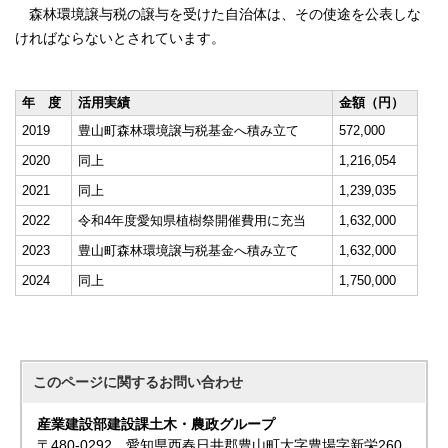
森林環境譲与税の譲与を受けた自治体は、その使途を公表しな
ければならないとされています。
年 度
活用実績
金額（円）
2019
豊山町森林環境譲与税基金へ積み立て
572,000
2020
同上
1,216,054
2021
同上
1,239,035
2022
令和4年度愛知県植樹祭開催費用に充当
1,632,000
2023
豊山町森林環境譲与税基金へ積み立て
1,632,000
2024
同上
1,750,000
このページに関する
お問い合わせ
産業建設部建設課土木・農政グループ
〒480-0292 愛知県西春日井郡豊山町大字豊場字新栄260