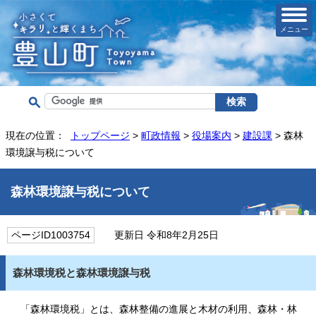
メニュー
現在の位置：
トップページ
>
町政情報
>
役場案内
>
建設課
> 森林
環境譲与税について
森林環境譲与税について
ページID1003754
更新日 令和8年2月25日
森林環境税と森林環境譲与税
「森林環境税」とは、森林整備の進展と木材の利用、森林・林