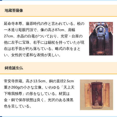
地蔵菩薩像
延命寺本尊。藤原時代の作と言われている。桧の
一木造り彫眼円頂で、像の高さ87cm、肩幅
27cm、水晶の白毫がついており、光背・台座の
他に左手に宝珠、右手には錫杖を持っていたが現
在は右手首が朽ち落ちている。略式の衣をまと
い、女性的で柔和な表情が美しい。
鋳造誕生仏
常安寺所蔵。高さ13.5cm、銅の直径2.5cm
重さ260gの小さな立像。いわゆる「天上天
下唯我独尊」の形をなしている。材質は
金・銅で保存状態は良く、光沢のある漆黒
色を呈している。