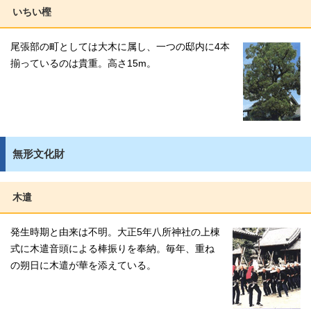
いちい樫
尾張部の町としては大木に属し、一つの邸内に4本
揃っているのは貴重。高さ15m。
無形文化財
木遣
発生時期と由来は不明。大正5年八所神社の上棟
式に木遣音頭による棒振りを奉納。毎年、重ね
の朔日に木遣が華を添えている。