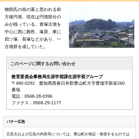
物部氏の祖の墓と思われる前
方後円墳、現在は円墳部分の
みが残っている。青塚古墳を
中心に西に殿邑、塚原、東に
四ツ塚、長塚などがあり、一
古墳群を成していた。
このページに関する
お問い合わせ
教育委員会事務局生涯学習課生涯学習グループ
〒480-0292 愛知県西春日井郡豊山町大字豊場字新栄260
番地
電話：0568-28-0396
ファクス：0568-29-1177
バナー広告
広告主および広告の内容等については、豊山町が保証・推奨するものでは