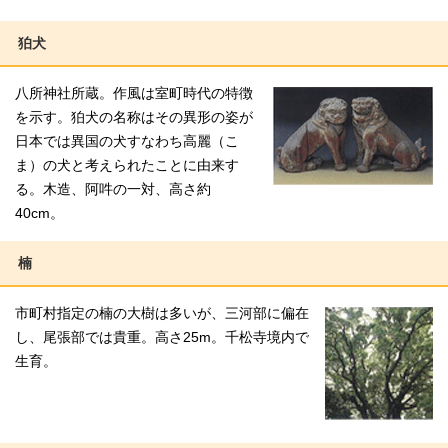
狛犬
八所神社所蔵。作風は室町時代の特徴
を示す。狛犬の名称はその異形の姿が
日本では異国の犬すなわち高麗（こ
ま）の犬と考えられたことに由来す
る。木造、阿吽の一対、高さ約
40cm。
楠
市町村指定の楠の大樹は多いが、三河部に偏在
し、尾張部では貴重。高さ25m。千松寺境内で
生育。