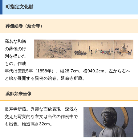
町指定文化財
葬儀絵巻（延命寺）
高名な和尚
の葬儀の行
列を描いた
もの。作成
年代は安政5年（1858年）。縦28.7cm、横949.2cm。左から右へ
と絵が展開する異例の絵巻。延命寺所蔵。
薬師如来坐像
長寿寺所蔵。秀麗な面貌表現・深浅を
交えた写実的な衣文は当代の作例中で
も出色。檜造高さ32cm。