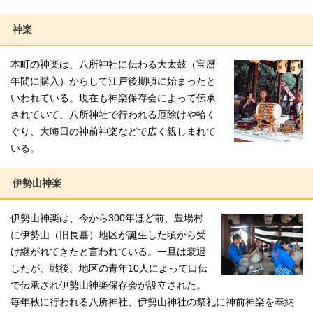
神楽
本町の神楽は、八所神社に伝わる大太鼓（宝暦
年間に購入）からして江戸後期頃に始まったと
いわれている。現在も神楽保存会によって伝承
されていて、八所神社で行われる厄除けや輪く
ぐり、大晦日の神前神楽などで広く親しまれて
いる。
伊勢山神楽
伊勢山神楽は、今から300年ほど前、豊場村
に伊勢山（旧長墓）地区が誕生した頃から受
け継がれてきたと言われている。一旦は衰退
したが、戦後、地区の青年10人によって口伝
で伝承され伊勢山神楽保存会が設立された。
毎年秋に行われる八所神社、伊勢山神社の祭礼に神前神楽を奉納