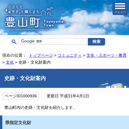
メニュー
現在の位置：
トップページ
>
コミュニティ
>
文化・スポーツ・教育
>
文化
> 史跡・文化財案内
史跡・文化財案内
ページID1000936
更新日 平成31年4月1日
豊山町内の史跡・文化財を紹介します。
県指定文化財