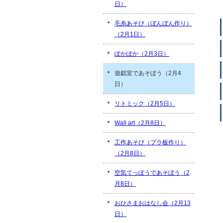
日）
毛糸あそび（ぼんぼん作り）
（2月1日）
ぽかぽか（2月3日）
遊戯室であそぼう（2月4
日）
リトミック（2月5日）
Wall art（2月8日）
工作あそび（プラ板作り）
（2月8日）
空気てっぽうであそぼう（2
月8日）
おひさまおはなし会（2月13
日）