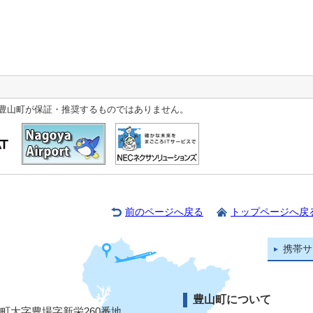
豊山町が保証・推奨するものではありません。
前のページへ戻る
トップページへ戻
携帯サ
豊山町について
山町大字豊場字新栄260番地