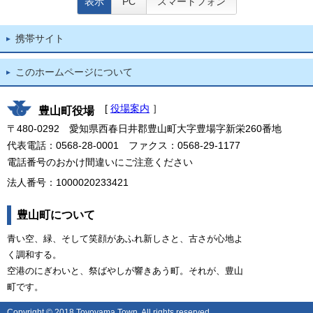
表示
PC
スマートフォン
携帯サイト
このホームページについて
[
役場案内
］
豊山町役場
〒480-0292 愛知県西春日井郡豊山町大字豊場字新栄260番地
代表電話：0568-28-0001 ファクス：0568-29-1177
電話番号のおかけ間違いにご注意ください
法人番号：1000020233421
豊山町について
青い空、緑、そして笑顔があふれ新しさと、古さが心地よ
く調和する。
空港のにぎわいと、祭ばやしが響きあう町。それが、豊山
町です。
Copyright © 2018 Toyoyama Town. All rights reserved