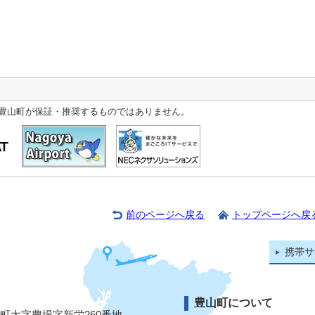
豊山町が保証・推奨するものではありません。
前のページへ戻る
トップページへ戻
携帯サ
豊山町について
山町大字豊場字新栄260番地