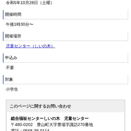
令和5年10月28日（土曜）
開催時間
午後1時30分〜
開催場所
児童センター（しいの木）
申込み
不要
対象
小学生
このページに関する
お問い合わせ
総合福祉センターしいの木 児童センター
〒480-0202 豊山町大字豊場字諏訪270番地
電話：0568-39-0114