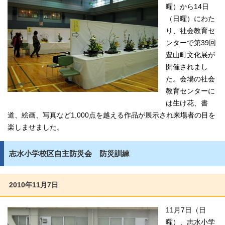
曜）から14日
（日曜）にわた
り、社会教育セ
ンターで第39回
豊山町文化展が
開催されまし
た。会場の社会
教育センターに
は生け花、書
道、絵画、写真など1,000点を越える作品が展示され来場者の目を
楽しませました。
志水小学校区自主防災会 防災訓練
2010年11月7日
11月7日（日
曜）、志水小学