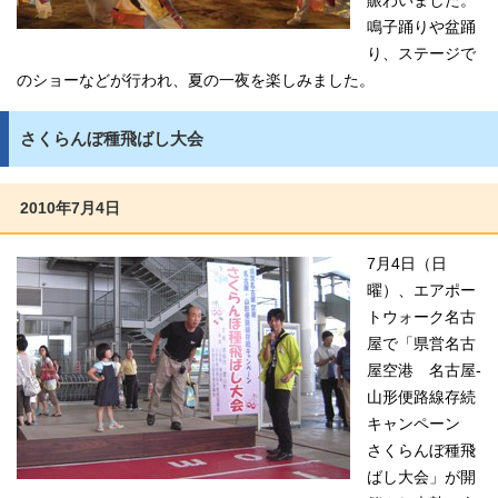
賑わいました。
鳴子踊りや盆踊
り、ステージで
のショーなどが行われ、夏の一夜を楽しみました。
さくらんぼ種飛ばし大会
2010年7月4日
7月4日（日
曜）、エアポー
トウォーク名古
屋で「県営名古
屋空港 名古屋-
山形便路線存続
キャンペーン
さくらんぼ種飛
ばし大会」が開