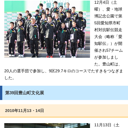
12月4日（土
曜）、愛・地球
博記念公園で第
5回愛知県市町
村対抗駅伝競走
大会（略称「愛
知駅伝」）が開
催され57チーム
が参加しまし
た。豊山町は、
20人の選手団で参加し、9区29.7キロのコースでたすきをつなぎま
した。
第39回豊山町文化展
2010年11月13・14日
11月13日（土