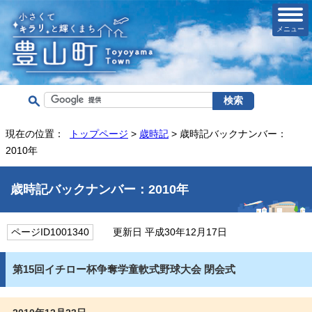
メニュー
現在の位置：
トップページ
>
歳時記
> 歳時記バックナンバー：
2010年
歳時記バックナンバー：2010年
ページID1001340
更新日 平成30年12月17日
第15回イチロー杯争奪学童軟式野球大会 閉会式