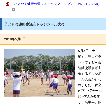
「とよやま健康の道ウォーキングマップ」 （PDF 117.9KB）
子ども会連絡協議会ドッジボール大会
2010年5月8日
5月8日（土
曜）、豊山グラ
ンドで子ども会
連絡協議会が主
催するドッジボ
ール大会が行わ
れました。青空
の下、47チーム
約500人が参加
し、高学年、低