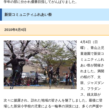
学年の部に分かれ優勝目指してがんばりました。
新栄コミュニティふれあい祭
2010年4月4日
4月4日（日
曜）、青山上児
童遊園で新栄コ
ミュニティふれ
あい祭が開催さ
れました。満開
の桜の下、太
鼓、ジャズダン
ス、フラダン
ス、銭太鼓が
次々に披露され、訪れた地域の皆さんを魅了しました。最後に登
場した新栄小学校の児童による一輪車の演技には、多くの声援や