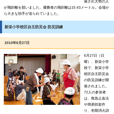
催され大勢の人
が飛距離を競いました。優勝者の飛距離は15.43メートル。会場か
ら大きな拍手が送られていました。
新栄小学校区自主防災会 防災訓練
2010年6月27日
6月27日（日
曜）、新栄小学
校で、新栄小学
校区自主防災会
の防災訓練が開
催されました。
72人の参加者
は、救急止血法
や簡易担架作
り、初期消火訓