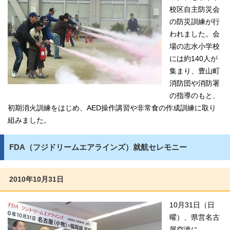
校区自主防災会
の防災訓練が行
われました。会
場の志水小学校
には約140人が
集まり、豊山町
消防団や消防署
の指導のもと、
初期消火訓練をはじめ、AED操作講習や非常食の作成訓練に取り
組みました。
FDA（フジドリームエアラインズ）就航セレモニー
2010年10月31日
10月31日（日
曜）、県営名古
屋空港に