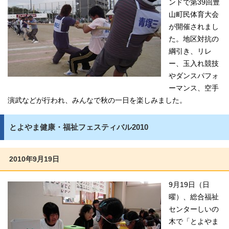
ンドで第39回豊
山町民体育大会
が開催されまし
た。地区対抗の
綱引き、リレ
ー、玉入れ競技
やダンスパフォ
ーマンス、空手
演武などが行われ、みんなで秋の一日を楽しみました。
とよやま健康・福祉フェスティバル2010
2010年9月19日
9月19日（日
曜）、総合福祉
センターしいの
木で「とよやま