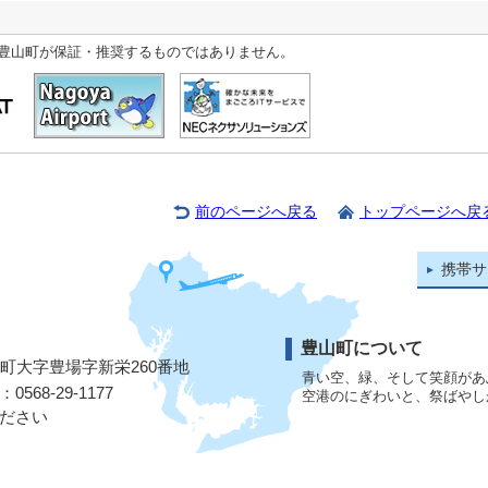
豊山町が保証・推奨するものではありません。
前のページへ戻る
トップページへ戻
携帯サ
豊山町について
山町大字豊場字新栄260番地
青い空、緑、そして笑顔があ
568-29-1177
空港のにぎわいと、祭ばやし
ださい