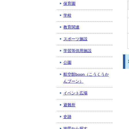
保育園
学校
教育関連
スポーツ施設
学習等供用施設
公園
航空館boon（こうくうか
んブーン）
イベント広場
避難所
史跡
地図から探す