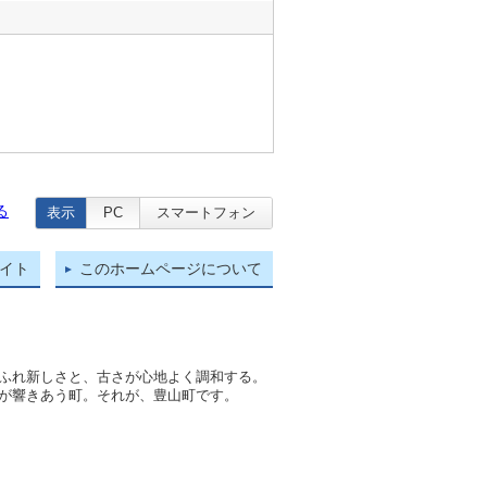
る
表示
PC
スマートフォン
イト
このホームページについて
ふれ新しさと、古さが心地よく調和する。
が響きあう町。それが、豊山町です。