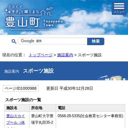
メニュー
現在の位置：
トップページ
>
施設案内
> スポーツ施設
スポーツ施設
施設案内
ページID1000988
更新日 平成30年12月28日
スポーツ施設の一覧
施設名
所在地
電話
豊山スカイ
豊山町大字豊
0568-28-5335(社会教育センター事務室)
プール（休
場字丸田35-2