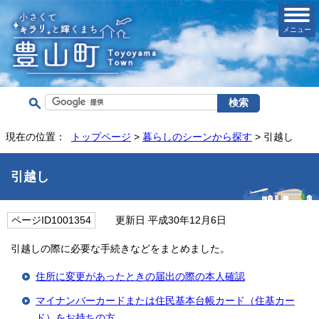
メニュー
現在の位置：
トップページ
>
暮らしのシーンから探す
> 引越し
引越し
ページID1001354
更新日 平成30年12月6日
引越しの際に必要な手続きなどをまとめました。
住所に変更があったときの届出の際の本人確認
マイナンバーカードまたは住民基本台帳カード（住基カー
ド）をお持ちの方