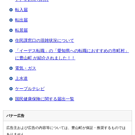
転入届
転出届
転居届
住民課窓口の混雑状況について
「イーデス転職」の「愛知県への転職におすすめの市町村」
に豊山町 が紹介されました！！
電気・ガス
上水道
ケーブルテレビ
国民健康保険に関する届出一覧
バナー広告
広告主および広告の内容等については、豊山町が保証・推奨するものでは
ありません。