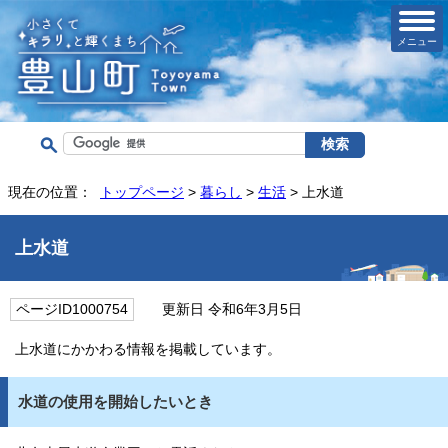
メニュー
現在の位置：
トップページ
>
暮らし
>
生活
> 上水道
上水道
ページID1000754
更新日 令和6年3月5日
上水道にかかわる情報を掲載しています。
水道の使用を開始したいとき