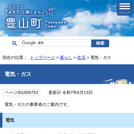
メニュー
現在の位置：
トップページ
>
暮らし
>
生活
> 電気・ガス
電気・ガス
ページID1000753
更新日 令和7年6月13日
電気・ガスの事業者のご案内です。
電気