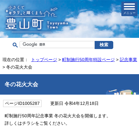
メニュー
現在の位置：
トップページ
>
町制施行50周年特設ページ
>
記念事業
> 冬の花火大会
冬の花火大会
ページID1005287
更新日 令和4年12月18日
町制施行50周年記念事業 冬の花火大会を開催します。
詳しくはチラシをご覧ください。