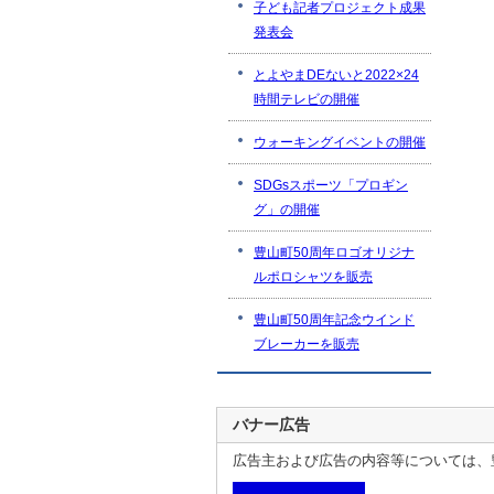
子ども記者プロジェクト成果
発表会
とよやまDEないと2022×24
時間テレビの開催
ウォーキングイベントの開催
SDGsスポーツ「プロギン
グ」の開催
豊山町50周年ロゴオリジナ
ルポロシャツを販売
豊山町50周年記念ウインド
ブレーカーを販売
バナー広告
広告主および広告の内容等については、