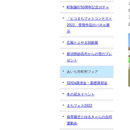
町制施行50周年記念ガチャ
「ヒコまちフォトコンテスト
2022」受賞作品のパネル展
示
広報とよやま回顧展
新潟県妙高市からの雪のプレ
ゼント
あいち市町村フェア
SDGs講演会・基礎講習会
冬の花火イベント
まちフェス2022
保育園児とゆるきゃらの合同
運動会