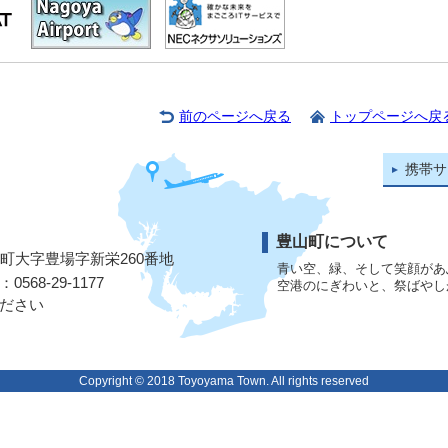
前のページへ戻る
トップページへ戻
携帯サ
豊山町について
山町大字豊場字新栄260番地
青い空、緑、そして笑顔があ
568-29-1177
空港のにぎわいと、祭ばやし
ださい
Copyright © 2018 Toyoyama Town. All rights reserved