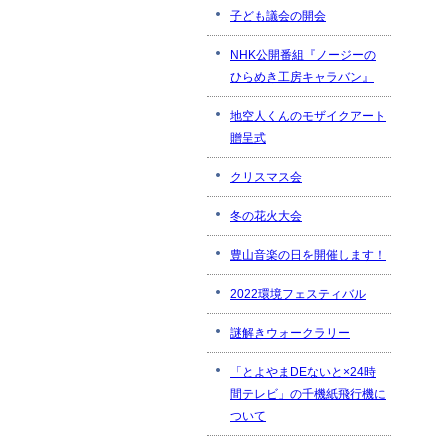
子ども議会の開会
NHK公開番組『ノージーの
ひらめき工房キャラバン』
地空人くんのモザイクアート
贈呈式
クリスマス会
冬の花火大会
豊山音楽の日を開催します！
2022環境フェスティバル
謎解きウォークラリー
「とよやまDEないと×24時
間テレビ」の千機紙飛行機に
ついて