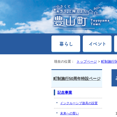
現在の位置：
トップページ
>
町制施行5
町制施行50周年特設ページ
記念事業
インクルーシブ遊具の設置
未来への誓い