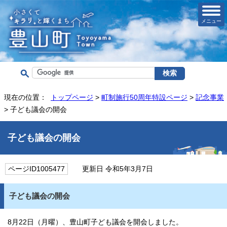
メニュー
現在の位置：
トップページ
>
町制施行50周年特設ページ
>
記念事業
> 子ども議会の開会
子ども議会の開会
ページID1005477
更新日 令和5年3月7日
子ども議会の開会
8月22日（月曜）、豊山町子ども議会を開会しました。