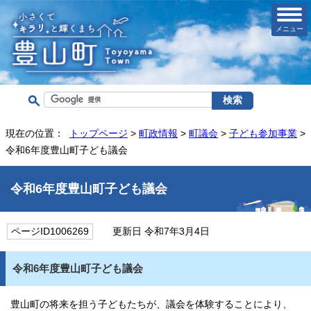
メニュー
現在の位置：
トップページ
>
町政情報
>
町議会
>
子ども参加事業
>
令和6年度豊山町子ども議会
令和6年度豊山町子ども議会
ページID1006269
更新日 令和7年3月4日
令和6年度豊山町子ども議会
豊山町の将来を担う子どもたちが、議会を体験することにより、