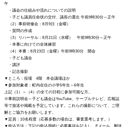
午
・議会の仕組みや流れについての説明
・子ども議員任命状の交付、議長の選出 午前9時30分～正午
（2）事前研修会：8月9日（金曜）
・質問の作成
（3）リハーサル：8月21日（水曜） 午前9時30分～正午
・本番に向けての全体練習
（4）本番：8月23日（金曜）午前9時30分 開会
・子ども議会
・講評
・記念撮影
▼ところ：役場 4階 本会議場ほか
▼参加対象者：町内在住の小学5年生～6年生
上記（1）～（4）の全ての日程に参加可能な方。
※事前説明会～子ども議会はYouTube、ケーブルテレビ、広報誌
等で放送や掲載を予定しています。これらの撮影について、ご理
解とご協力をお願いします。
▼定員：10名程度（応募多数の場合は、審査選考します。）
▼申込方法：下記の申込用紙に必要事項を記入し、Eメール、郵送