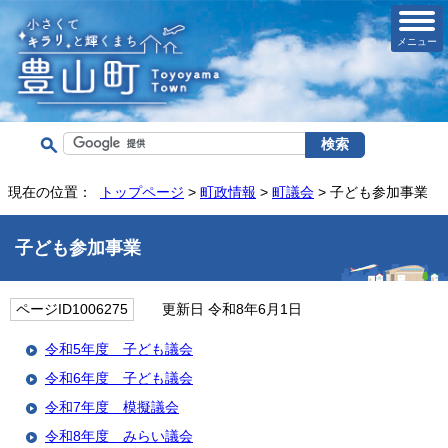
メニュー
現在の位置：
トップページ
>
町政情報
>
町議会
> 子ども参加事業
子ども参加事業
ページID1006275
更新日 令和8年6月1日
令和5年度 子ども議会
令和6年度 子ども議会
令和7年度 模擬議会
令和8年度 みらい議会