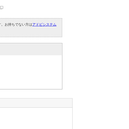
です。お持ちでない方は
アドビシステム
。