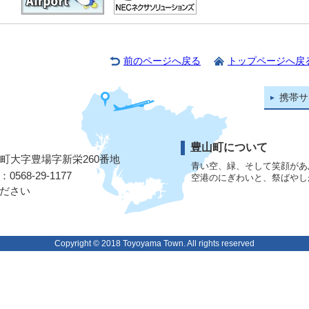
前のページへ戻る
トップページへ戻
携帯サ
豊山町について
山町大字豊場字新栄260番地
青い空、緑、そして笑顔があ
568-29-1177
空港のにぎわいと、祭ばやし
ださい
Copyright © 2018 Toyoyama Town. All rights reserved