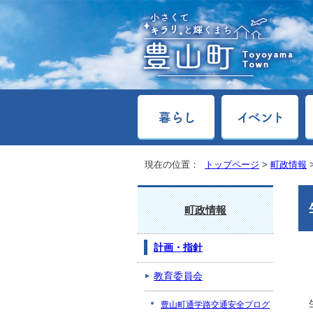
現在の位置：
トップページ
>
町政情報
町政情報
計画・指針
教育委員会
豊山町通学路交通安全プログ