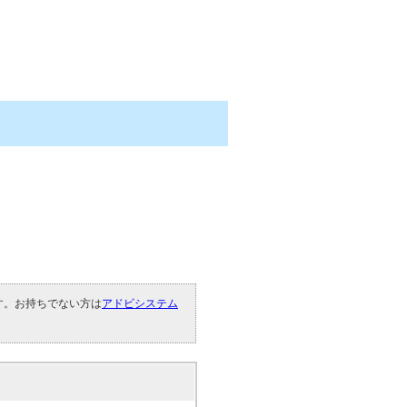
です。お持ちでない方は
アドビシステム
。