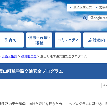
サイトマップ
文字
>
計画・指針
>
教育委員会
> 豊山町通学路交通安全プログラム
豊山町通学路交通安全プログラム
ペー
通学路の安全確保に向けた取組を行うため、このプログラムに基づき、