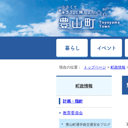
現在の位置：
トップページ
>
町政情報
町政情報
計画・指針
教育委員会
豊山町通学路交通安全プログ