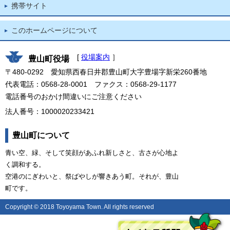
携帯サイト
このホームページについて
[
役場案内
］
豊山町役場
〒480-0292 愛知県西春日井郡豊山町大字豊場字新栄260番地
代表電話：0568-28-0001 ファクス：0568-29-1177
電話番号のおかけ間違いにご注意ください
法人番号：1000020233421
豊山町について
青い空、緑、そして笑顔があふれ新しさと、古さが心地よ
く調和する。
空港のにぎわいと、祭ばやしが響きあう町。それが、豊山
町です。
Copyright © 2018 Toyoyama Town. All rights reserved