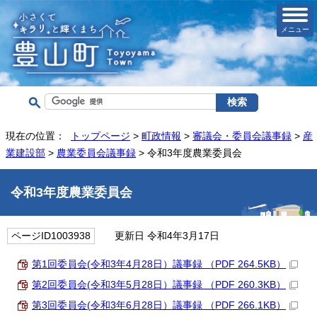
メニュー
現在の位置：
トップページ
>
町政情報
>
審議会・委員会議事録
>
産
業建設部
>
農業委員会議事録
> 令和3年度農業委員会
令和3年度農業委員会
ページID1003938
更新日 令和4年3月17日
第1回委員会(令和3年4月28日）議事録 （PDF 264.5KB）
第2回委員会(令和3年5月28日）議事録 （PDF 260.3KB）
第3回委員会(令和3年6月28日）議事録 （PDF 266.1KB）