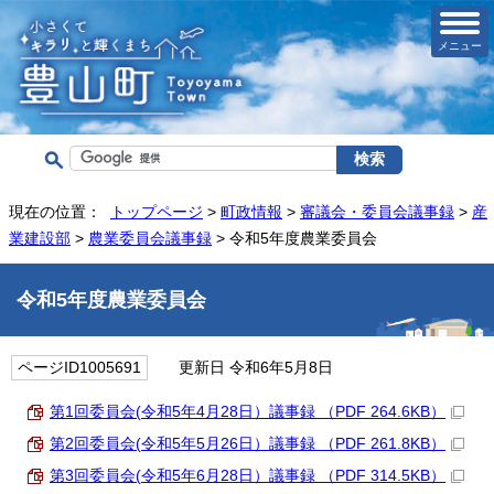
メニュー
現在の位置：
トップページ
>
町政情報
>
審議会・委員会議事録
>
産
業建設部
>
農業委員会議事録
> 令和5年度農業委員会
令和5年度農業委員会
ページID1005691
更新日 令和6年5月8日
第1回委員会(令和5年4月28日）議事録 （PDF 264.6KB）
第2回委員会(令和5年5月26日）議事録 （PDF 261.8KB）
第3回委員会(令和5年6月28日）議事録 （PDF 314.5KB）