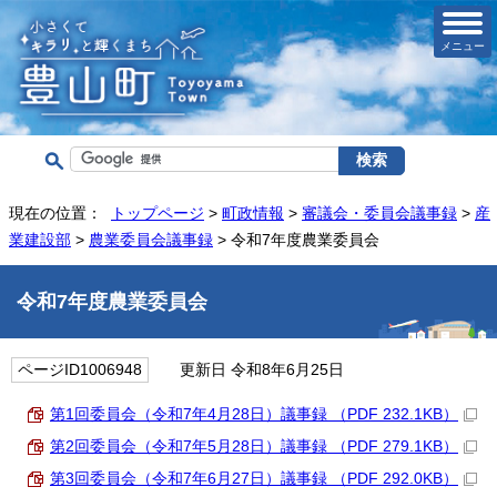
メニュー
現在の位置：
トップページ
>
町政情報
>
審議会・委員会議事録
>
産
業建設部
>
農業委員会議事録
> 令和7年度農業委員会
令和7年度農業委員会
ページID1006948
更新日 令和8年6月25日
第1回委員会（令和7年4月28日）議事録 （PDF 232.1KB）
第2回委員会（令和7年5月28日）議事録 （PDF 279.1KB）
第3回委員会（令和7年6月27日）議事録 （PDF 292.0KB）