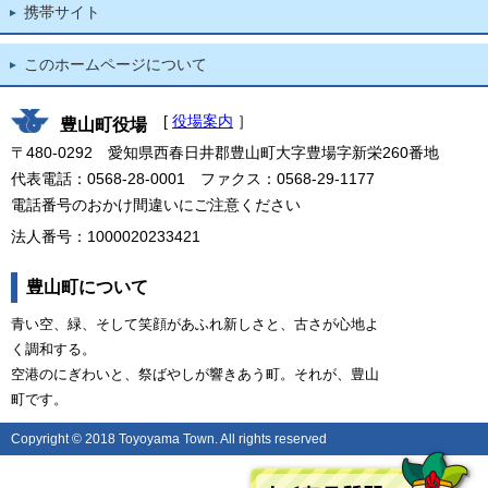
携帯サイト
このホームページについて
[
役場案内
］
豊山町役場
〒480-0292 愛知県西春日井郡豊山町大字豊場字新栄260番地
代表電話：0568-28-0001 ファクス：0568-29-1177
電話番号のおかけ間違いにご注意ください
法人番号：1000020233421
豊山町について
青い空、緑、そして笑顔があふれ新しさと、古さが心地よ
く調和する。
空港のにぎわいと、祭ばやしが響きあう町。それが、豊山
町です。
Copyright © 2018 Toyoyama Town. All rights reserved