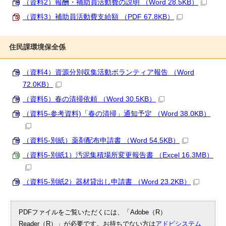
（資料2）報酬・補助員活動費の説明 （Word 28.5KB）
（資料3）補助員活動費支給額 （PDF 67.8KB）
住民課環境保全係
（資料4）資源分別収集活動ボランティア報告 （Word
72.0KB）
（資料5）春の清掃依頼 （Word 30.5KB）
（資料5-参考資料)「春の清掃」通知予定 （Word 38.0KB）
（資料5-別紙）薬剤配布申請書 （Word 54.5KB）
（資料5-別紙1）汚泥集積場所変更報告書 （Excel 16.3MB）
（資料5-別紙2）器材貸出し申請書 （Word 23.2KB）
PDFファイルをご覧いただくには、「Adobe（R）
Reader（R）」が必要です。お持ちでない方は
アドビシステム