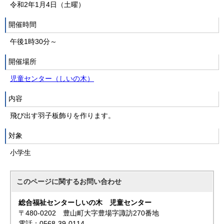
令和2年1月4日（土曜）
開催時間
午後1時30分～
開催場所
児童センター（しいの木）
内容
飛び出す羽子板飾りを作ります。
対象
小学生
このページに関する
お問い合わせ
総合福祉センターしいの木 児童センター
〒480-0202 豊山町大字豊場字諏訪270番地
電話：0568-39-0114