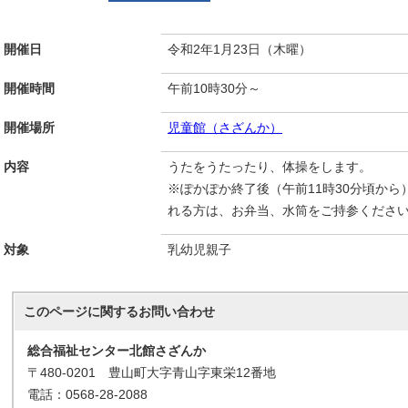
開催日
令和2年1月23日（木曜）
開催時間
午前10時30分～
開催場所
児童館（さざんか）
内容
うたをうたったり、体操をします。
※ぽかぽか終了後（午前11時30分頃か
れる方は、お弁当、水筒をご持参くださ
対象
乳幼児親子
このページに関する
お問い合わせ
総合福祉センター北館さざんか
〒480-0201 豊山町大字青山字東栄12番地
電話：0568-28-2088