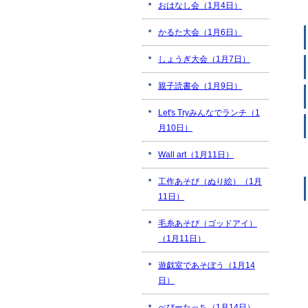
おはなし会（1月4日）
かるた大会（1月6日）
しょうぎ大会（1月7日）
親子読書会（1月9日）
Let's Tryみんなでランチ（1
月10日）
Wall art（1月11日）
工作あそび（ぬり絵）（1月
11日）
毛糸あそび（ゴッドアイ）
（1月11日）
遊戯室であそぼう（1月14
日）
べびーたっち（1月14日）