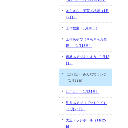
きらきら・子育て相談（1月
17日）
工作教室（1月18日）
工作あそび（きらきら万華
鏡）（1月18日）
伝承あそびをしよう（1月18
日）
ぽかぽか・みんなでランチ
（1月23日）
にこにこ（1月24日）
毛糸あそび（ゴッドアイ）
（1月25日）
大玉ドッジボール（1月25
日）