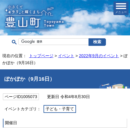
メニュー
現在の位置：
トップページ
>
イベント
>
2022年9月のイベント
> ぽ
かぽか（9月16日）
ぽかぽか（9月16日）
ページID1005073
更新日 令和4年8月30日
イベントカテゴリ：
子ども・子育て
開催日