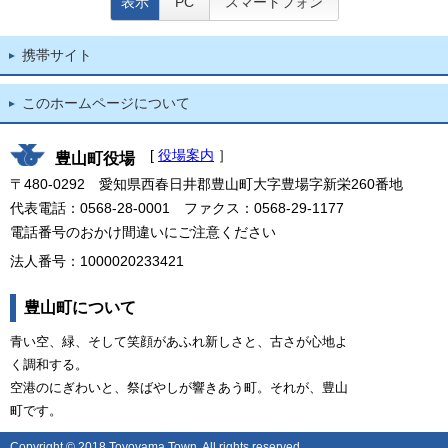
表示
PC
スマートフォン
携帯サイト
このホームページについて
[
役場案内
］
豊山町役場
〒480-0292 愛知県西春日井郡豊山町大字豊場字新栄260番地
代表電話：0568-28-0001 ファクス：0568-29-1177
電話番号のおかけ間違いにご注意ください
法人番号：1000020233421
豊山町について
青い空、緑、そして笑顔があふれ新しさと、古さが心地よ
く調和する。
空港のにぎわいと、祭ばやしが響きあう町。それが、豊山
町です。
Copyright © 2018 Toyoyama Town. All rights reserved